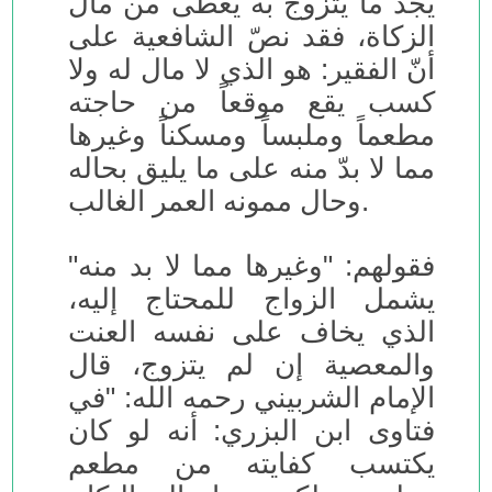
يجد ما يتزوج به يعطى من مال
الزكاة، فقد نصّ الشافعية على
أنّ الفقير: هو الذي لا مال له ولا
كسب يقع موقعاً من حاجته
مطعماً وملبساً ومسكناً وغيرها
مما لا بدّ منه على ما يليق بحاله
وحال ممونه العمر الغالب.
فقولهم: "وغيرها مما لا بد منه"
يشمل الزواج للمحتاج إليه،
الذي يخاف على نفسه العنت
والمعصية إن لم يتزوج، قال
الإمام الشربيني رحمه الله: "في
فتاوى ابن البزري: أنه لو كان
يكتسب كفايته من مطعم