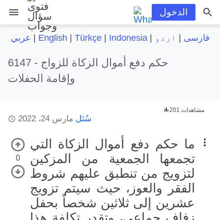
menu
الدخول
فارسی
|
اردو
|
Indonesia
|
Türkçe
|
English
|
عربي
حكم دفع أموال الزكاة للزواج
6147 -
وإقامة الحفلات
201 مشاهدات
سُئل
مارس 24، 2022
ما حكم دفع أموال الزكاة التي
تجمعها الجمعية من المزكين
0
لتزويج من تنطبق عليهم شروط
الفقر والعوز، حيث سيتم تزويج
عشرين إلى ثلاثين شخصاً بحفل
زفاف جماعي، وتقدر تكلفة هذا