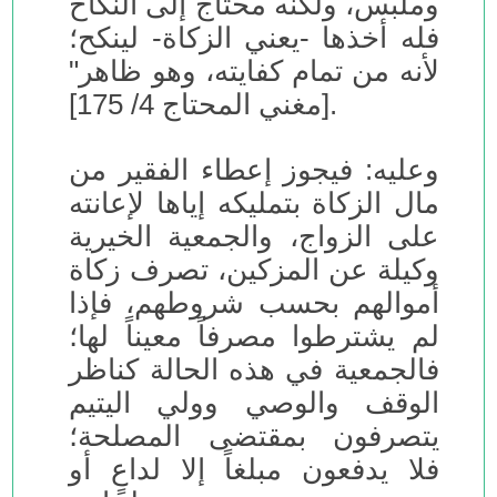
وملبس، ولكنه محتاج إلى النكاح
فله أخذها -يعني الزكاة- لينكح؛
لأنه من تمام كفايته، وهو ظاهر"
[مغني المحتاج 4/ 175].
وعليه: فيجوز إعطاء الفقير من
مال الزكاة بتمليكه إياها لإعانته
على الزواج، والجمعية الخيرية
وكيلة عن المزكين، تصرف زكاة
أموالهم بحسب شروطهم، فإذا
لم يشترطوا مصرفاً معيناً لها؛
فالجمعية في هذه الحالة كناظر
الوقف والوصي وولي اليتيم
يتصرفون بمقتضى المصلحة؛
فلا يدفعون مبلغاً إلا لداعٍ أو