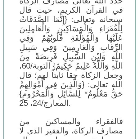
حدّد الله تعالى مصارف الزكاة
في القرآن الكريم، حيث قال
سبحانه وتعالى: {إِنَّمَا الصَّدَقَاتُ
لِلْفُقَرَاءِ وَالْمَسَاكِينِ وَالْعَامِلِينَ
عَلَيْهَا وَالْمُؤَلَّفَةِ قُلُوبُهُمْ وَفِي
الرِّقَابِ وَالْغَارِمِينَ وَفِي سَبِيلِ
اللَّهِ وَابْنِ السَّبِيلِ فَرِيضَةً مِنَ
اللَّهِ وَاللَّهُ عَلِيمٌ حَكِيمٌ} التوبة/60،
وجعل الزكاة حقاً ثابتاً لهم؛ قال
الله تعالى: {وَالَّذِينَ فِي أَمْوَالِهِمْ
حَقٌّ مَعْلُومٌ* لِلسَّائِلِ وَالْمَحْرُومِ}
المعارج/24، 25.
فالفقراء والمساكين من
مصارف الزكاة، والفقير الذي لا