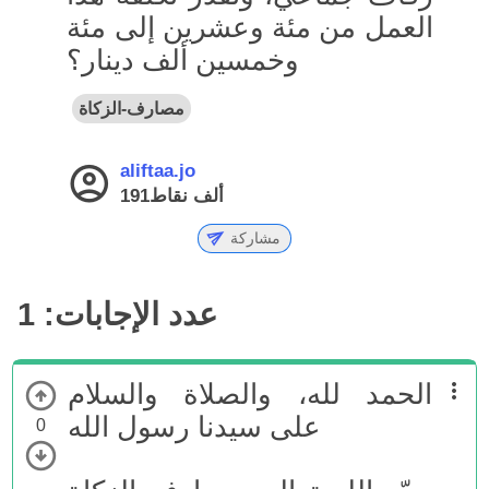
العمل من مئة وعشرين إلى مئة
وخمسين ألف دينار؟
مصارف-الزكاة
aliftaa.jo
191ألف
نقاط
مشاركة
عدد الإجابات:
1
الحمد لله، والصلاة والسلام
على سيدنا رسول الله
0